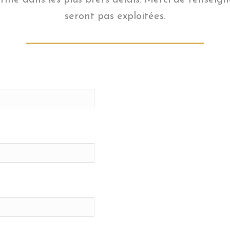
formé dans les plus brefs délais. Merci de rensei
seront pas exploitées.