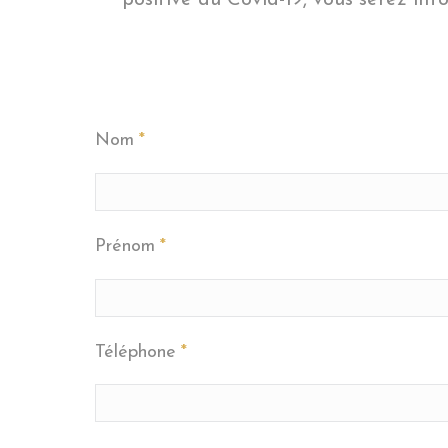
positive au Covid-19, vous serez in
Nom
*
Prénom
*
Téléphone
*